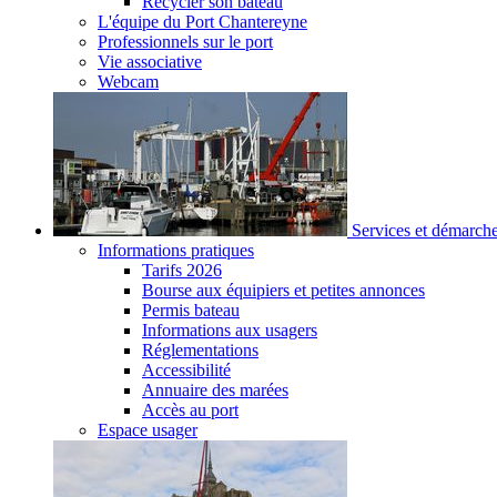
Recycler son bateau
L'équipe du Port Chantereyne
Professionnels sur le port
Vie associative
Webcam
Services et démarch
Informations pratiques
Tarifs 2026
Bourse aux équipiers et petites annonces
Permis bateau
Informations aux usagers
Réglementations
Accessibilité
Annuaire des marées
Accès au port
Espace usager