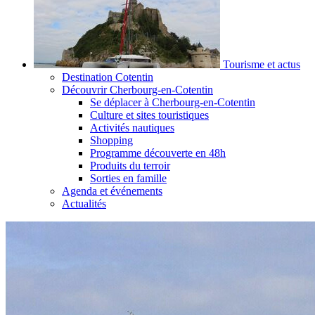
Tourisme et actus
Destination Cotentin
Découvrir Cherbourg-en-Cotentin
Se déplacer à Cherbourg-en-Cotentin
Culture et sites touristiques
Activités nautiques
Shopping
Programme découverte en 48h
Produits du terroir
Sorties en famille
Agenda et événements
Actualités