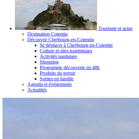
Tourisme et actus
Destination Cotentin
Découvrir Cherbourg-en-Cotentin
Se déplacer à Cherbourg-en-Cotentin
Culture et sites touristiques
Activités nautiques
Shopping
Programme découverte en 48h
Produits du terroir
Sorties en famille
Agenda et événements
Actualités