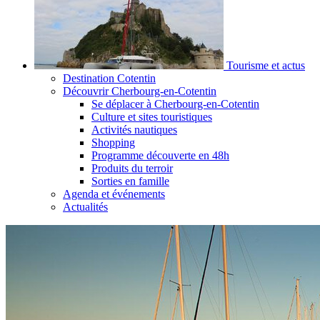
Tourisme et actus
Destination Cotentin
Découvrir Cherbourg-en-Cotentin
Se déplacer à Cherbourg-en-Cotentin
Culture et sites touristiques
Activités nautiques
Shopping
Programme découverte en 48h
Produits du terroir
Sorties en famille
Agenda et événements
Actualités