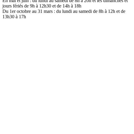
En mai et juin : du lundi au samedi de 8h à 20h et les dimanches et
jours fériés de 9h à 12h30 et de 14h à 18h
Du 1er octobre au 31 mars : du lundi au samedi de 8h à 12h et de
13h30 à 17h