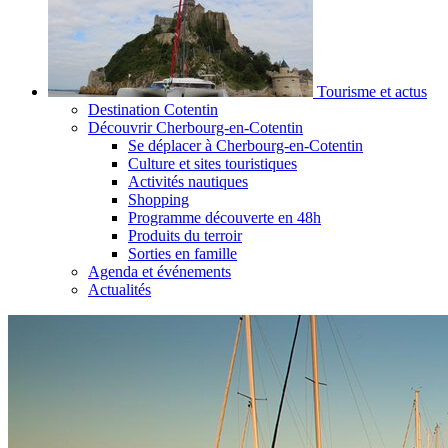
Tourisme et actus
Destination Cotentin
Découvrir Cherbourg-en-Cotentin
Se déplacer à Cherbourg-en-Cotentin
Culture et sites touristiques
Activités nautiques
Shopping
Programme découverte en 48h
Produits du terroir
Sorties en famille
Agenda et événements
Actualités