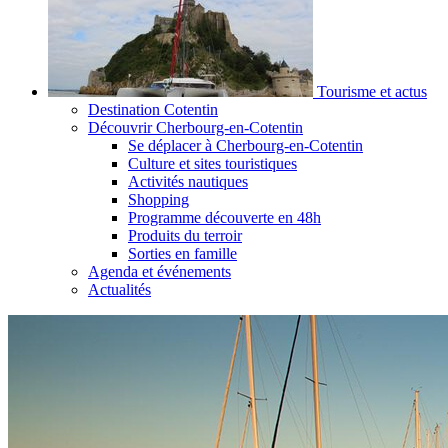
Tourisme et actus
Destination Cotentin
Découvrir Cherbourg-en-Cotentin
Se déplacer à Cherbourg-en-Cotentin
Culture et sites touristiques
Activités nautiques
Shopping
Programme découverte en 48h
Produits du terroir
Sorties en famille
Agenda et événements
Actualités